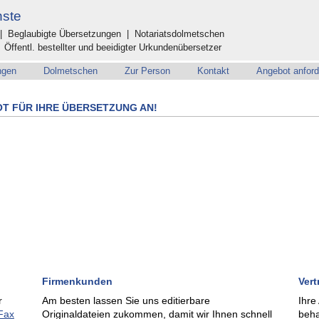
nste
tsübersetzungen
Dolmetschen
Zur Person
Kontakt
Angebot anf
| Beglaubigte Übersetzungen | Notariatsdolmetschen
ffentl. bestellter und beeidigter Urkundenübersetzer
ngen
Dolmetschen
Zur Person
Kontakt
Angebot anford
OT FÜR IHRE ÜBERSETZUNG AN!
Firmenkunden
Vert
r
Am besten lassen Sie uns editierbare
Ihre
Fax
Originaldateien zukommen, damit wir Ihnen schnell
beha