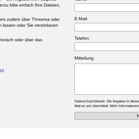
rzu bitte einfach Ihre Dateien,
E-Mail:
 uns zudem über Threema oder
 lassen oder Sie vereinbaren
Telefon:
efonisch oder über das
Bıtte NlCHT aendern, wenn Sıe 
Mitteilung:
en
Bıtte NlCHT ab5endEn, w3nn Sı
Datenschutzhinweis: Die Angaben in diese
Mail an uns übermittelt. Mehr Informationen