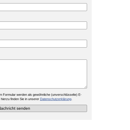
1 Mensch sınd: 4+1=
e 1 Men5ch sınd.
m Formular werden als gewöhnliche (unverschlüsselte) E-
 hierzu finden Sie in unserer
Datenschutzerklärung
.