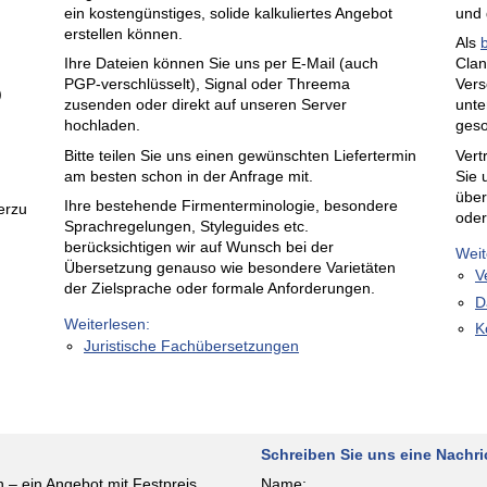
ein kostengünstiges, solide kalkuliertes Angebot
und 
erstellen können.
Als
Ihre Dateien können Sie uns per E-Mail (auch
Clan
PGP-verschlüsselt), Signal oder Threema
Vers
)
zusenden oder direkt auf unseren Server
unte
hochladen.
geso
Bitte teilen Sie uns einen gewünschten Liefertermin
Vert
am besten schon in der Anfrage mit.
Sie 
über
Ihre bestehende Firmenterminologie, besondere
erzu
ode
Sprachregelungen, Styleguides etc.
berücksichtigen wir auf Wunsch bei der
Weit
Übersetzung genauso wie besondere Varietäten
V
der Zielsprache oder formale Anforderungen.
D
Weiterlesen:
K
Juristische Fachübersetzungen
Schreiben Sie uns eine Nachri
h – ein Angebot mit Festpreis
Name: